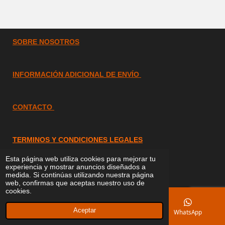
SOBRE
NOSOTROS
INFORMACIÓN ADICIONAL DE ENVÍO
CONTACTO
TERMINOS Y CONDICIONES LEGALES
Esta página web utiliza cookies para mejorar tu
© 2023 DECORAMOS TU JARDIN
experiencia y mostrar anuncios diseñados a
info@decoramostusjardin.com
medida. Si continúas utilizando nuestra página
web, confirmas que aceptas nuestro uso de
cookies.
Aceptar
Correo electrónico
Mapa
WhatsApp