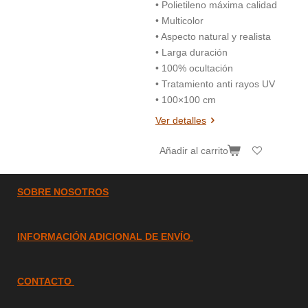
• Polietileno máxima calidad
• Multicolor
• Aspecto natural y realista
• Larga duración
• 100% ocultación
• Tratamiento anti rayos UV
• 100×100 cm
Ver detalles
Añadir al carrito
SOBRE
NOSOTROS
INFORMACIÓN ADICIONAL DE ENVÍO
CONTACTO