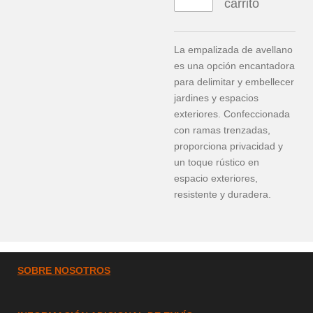
carrito
La empalizada de avellano
es una opción encantadora
para delimitar y embellecer
jardines y espacios
exteriores. Confeccionada
con ramas trenzadas,
proporciona privacidad y
un toque rústico en
espacio exteriores,
resistente y duradera.
SOBRE
NOSOTROS