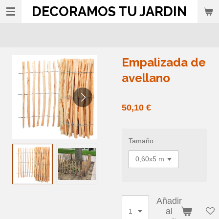
DECORAMOS TU JARDIN
Ir
al
contenido
principal
Empalizada de
avellano
50,10 €
Tamaño
Añadir
al