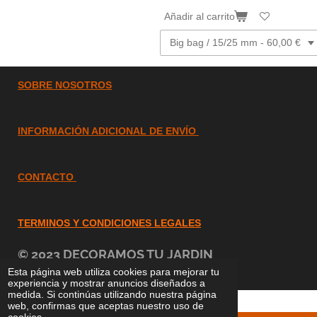
Añadir al carrito
SOBRE
NOSOTROS
INFORMACIÓN ADICIONAL DE ENVÍO
CONTACTO
TERMINOS Y CONDICIONES LEGALES
© 2023 DECORAMOS TU JARDIN
info@decoramostusjardin.com
Esta página web utiliza cookies para mejorar tu
experiencia y mostrar anuncios diseñados a
medida. Si continúas utilizando nuestra página
web, confirmas que aceptas nuestro uso de
cookies.